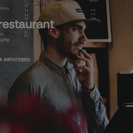
restaurant
site
e aanvragen