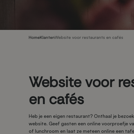
Home
Klanten
Website voor restaurants en cafés
Website voor re
en cafés
Heb je een eigen restaurant? Onthaal je bezoek
website. Geef gasten een online voorproefje va
of lunchroom en laat ze meteen online een tafel