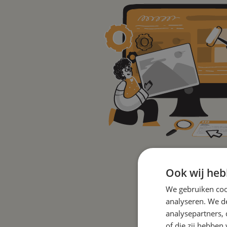
Ook wij heb
We gebruiken coo
analyseren. We de
analysepartners,
of die zij hebbe