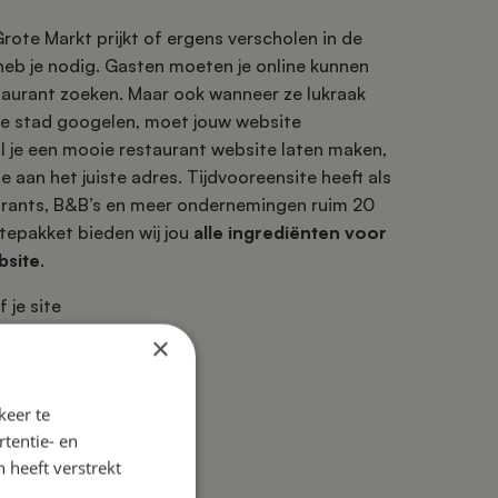
rote Markt prijkt of ergens verscholen in de
 heb je nodig. Gasten moeten je online kunnen
taurant zoeken. Maar ook wanneer ze lukraak
de stad googelen, moet jouw website
il je een mooie restaurant website laten maken,
te aan het juiste adres. Tijdvooreensite heeft als
urants, B&B’s en meer ondernemingen ruim 20
itepakket bieden wij jou
alle ingrediënten voor
bsite
.
f je site
×
keer te
tentie- en
 heeft verstrekt