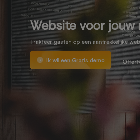
Website voor jouw 
Trakteer gasten op een aantrekkelijke web
Ik wil een Gratis demo
Offert