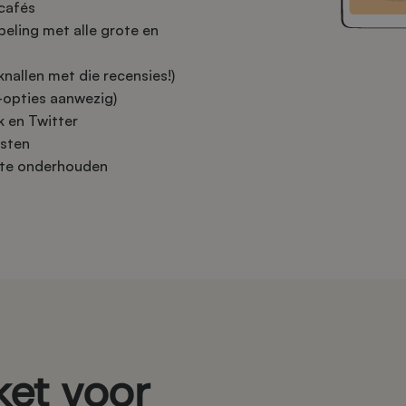
cafés
peling met alle grote en
nallen met die recensies!)
-opties aanwezig)
k en Twitter
asten
l te onderhouden
et voor