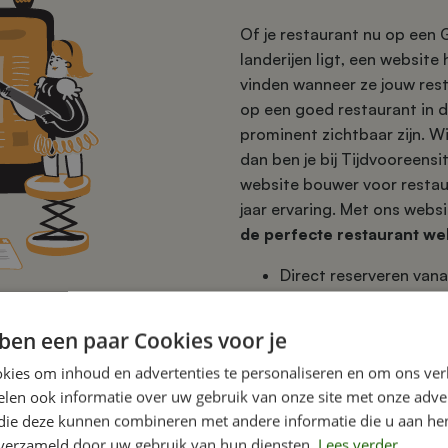
Of je restaurant nu op een G
landerijen ligt, een website
vinden wanneer ze jouw res
op een goed restaurant in 
prominent zichtbaar zijn. W
dan ben je bij Tijdvooreensi
website bouwer voor resta
jaar ervaring. Met ons webs
de perfecte restaurant we
Direct reserveren vana
Responsive design
Goed vindbaar
ben een paar Cookies voor je
kies om inhoud en advertenties te personaliseren en om ons ver
len ook informatie over uw gebruik van onze site met onze adver
 die deze kunnen combineren met andere informatie die u aan hen
n verzameld door uw gebruik van hun diensten.
Lees verder