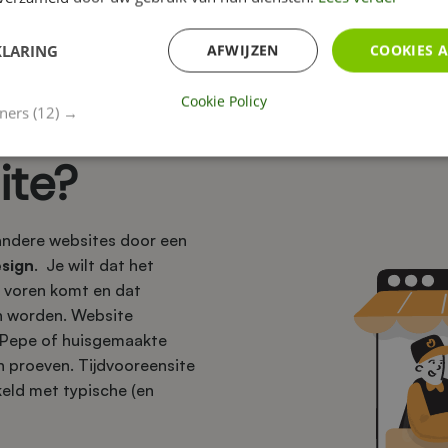
KLARING
AFWIJZEN
COOKIES 
Cookie Policy
goede
tners
(12) →
ite?
andere websites door een
esign
. Je wilt dat het
ar voren komt en dat
n worden. Website
e Pepe of huisgemaakte
n proeven. Tijdvooreensite
keld met typische (en