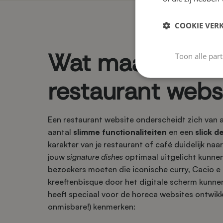
COOKIE VER
Wat maakt een 
Toon alle par
restaurant webs
Een restaurant website onderscheidt zich van 
aantal
slimme functionaliteiten
en een
slick d
karakter van je restaurant of café duidelijk na
jouw
signature dishes
optimaal uitgelicht kunne
bezoekers moeten die iconische curry, Cacio 
kreeftenbisque door het digitale scherm kunne
heeft speciaal voor de horeca websites ontwik
onmisbare!) kenmerken: