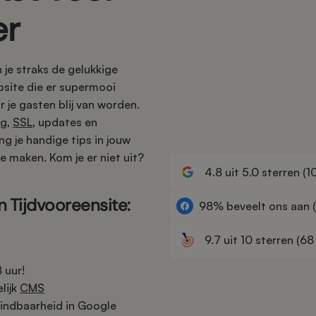
er
je straks de gelukkige
site die er supermooi
r je gasten blij van worden.
ng,
SSL
, updates en
ng je handige tips in jouw
e maken. Kom je er niet uit?
4.8 uit 5.0 sterren (1
 Tijdvooreensite:
98% beveelt ons aan (
9.7 uit 10 sterren (68
 uur!
lijk
CMS
indbaarheid in Google