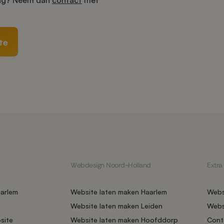
ing? Neem dan
contact
met
te
Webdesign Noord-Holland
Extra
arlem
Website laten maken Haarlem
Webs
Website laten maken Leiden
Web
site
Website laten maken Hoofddorp
Cont