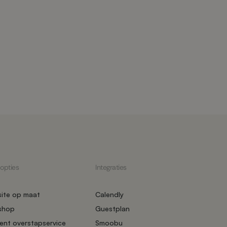
 opties
Integraties
ite op maat
Calendly
shop
Guestplan
ent overstapservice
Smoobu