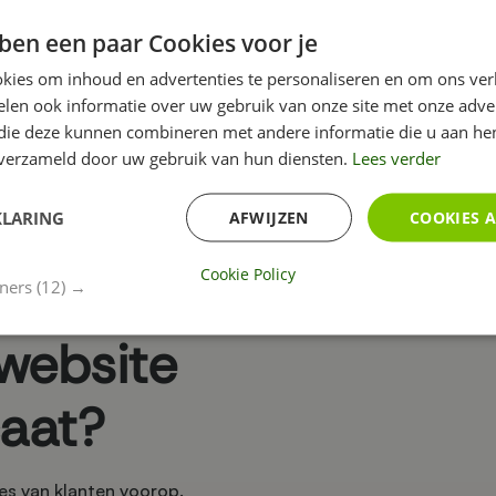
t bezoekers kunnen zien dat het een veilige website betreft 
ben een paar Cookies voor je
oordat je website beveiligd is met een SSL-certificaat is het 
kies om inhoud en advertenties te personaliseren en om ons ver
bevoegden onmogelijk geworden om gegevens te onderschepp
len ook informatie over uw gebruik van onze site met onze adver
 die deze kunnen combineren met andere informatie die u aan hen
n verzameld door uw gebruik van hun diensten.
Lees verder
KLARING
AFWIJZEN
COOKIES 
Cookie Policy
tners
(12) →
 website
caat?
tes van klanten voorop.