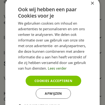
domein, kan dat?
×
Ook wij hebben een paar
Cookies voor je
Wie zorgt er voor een update van de website
en CMS?
We gebruiken cookies om inhoud en
advertenties te personaliseren en om ons
verkeer te analyseren. We delen ook
​Is het CMS veilig?
informatie over uw gebruik van onze site
met onze advertentie- en analysepartners,
die deze kunnen combineren met andere
Is een Tijdvooreensite-website AVG-proof?
informatie die u aan hen heeft verstrekt of
SEO en Google
die zij hebben verzameld door uw gebruik
van hun diensten.
Lees verder
Wordt mijn website goed gevonden in Google?
COOKIES ACCEPTEREN
Kan ik gebruikmaken van de statistieken van
AFWIJZEN
Google Analytics?