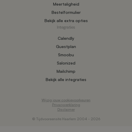
Meertaligheid
Bestelformulier
Bekijk alle extra opties
Integraties
Calendly
Guestplan
Smoobu
Salonized
Mailchimp
Bekijk alle integraties
Wijzig jouw cookievoorkeuren
Privacyverklaring
Disclaimer
© Tijdvooreensite Haarlem 2004 - 2026