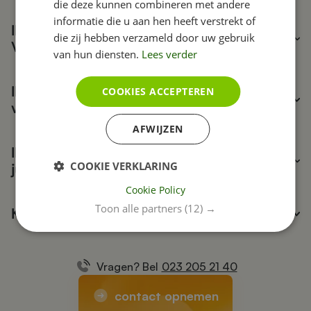
die deze kunnen combineren met andere
informatie die u aan hen heeft verstrekt of
Ik wil graag mooie foto's op mijn website.
die zij hebben verzameld door uw gebruik
Verzorgen jullie deze ook?
van hun diensten.
Lees verder
Ik heb nog geen logo. Kunnen jullie dit
COOKIES ACCEPTEREN
verzorgen?
AFWIJZEN
Ik heb een ontwerp voor een website. Kunnen
COOKIE VERKLARING
jullie deze ook bouwen?
Cookie Policy
Toon alle partners
(12) →
Kan ik mijn website meertalig maken?
Vragen? Bel
023 205 21 40
contact opnemen