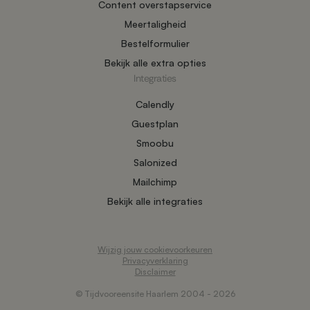
Content overstapservice
Meertaligheid
Bestelformulier
Bekijk alle extra opties
Integraties
Calendly
Guestplan
Smoobu
Salonized
Mailchimp
Bekijk alle integraties
Wijzig jouw cookievoorkeuren
Privacyverklaring
Disclaimer
© Tijdvooreensite Haarlem 2004 - 2026