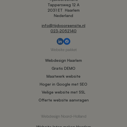
Tappersweg 12 A
2031 ET
Haarlem
Nederland
info@tijdvooreensite.nl
023-2052140
Website pakket
Webdesign Haarlem
Gratis DEMO
Maatwerk website
Hoger in Google met SEO
Veilige website met SSL
Offerte website aanvragen
Webdesign Noord-Holland
Website laten maken Haarlem