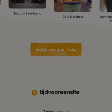
Standby Beveiliging
Café Mereboer
Aanneme
Bekijk ons portfolio
Tijdvooreensite