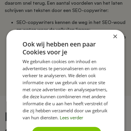
daarom snel terug. Een aantal voordelen van het laten
schrijven van teksten door een SEO-copywriter:
SEO-copywriters kennen de weg in het SEO-woud
en weten waar de valkuilen liggen;
×
Een SEO-copywriter weet precies waar een goede
Ook wij hebben een paar
webtekst aan moet voldoen;
Cookies voor je
Het schrijfwerk uitbesteden scheelt je veel tijd en
energie;
We gebruiken cookies om inhoud en
Goede webcopy verhoogt de omzet van je
advertenties te personaliseren en om ons
website.
verkeer te analyseren. We delen ook
informatie over uw gebruik van onze site
met onze advertentie- en analysepartners,
die deze kunnen combineren met andere
informatie die u aan hen heeft verstrekt of
die zij hebben verzameld door uw gebruik
Een SEO-boost geven
van hun diensten.
Lees verder