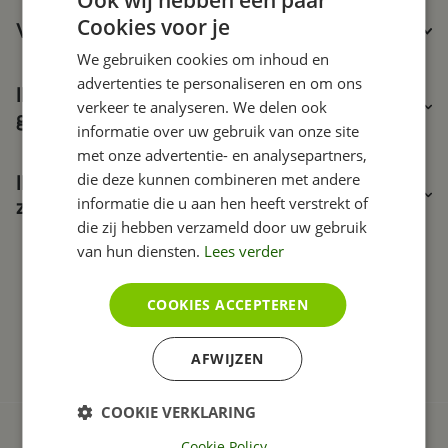
Ook wij hebben een paar
Cookies voor je
Verzorgen jullie ook e-mail?
We gebruiken cookies om inhoud en
advertenties te personaliseren en om ons
Ik maak gebruik van Google Apps en wil dit
verkeer te analyseren. We delen ook
graag zo houden. Kan dat?
informatie over uw gebruik van onze site
met onze advertentie- en analysepartners,
die deze kunnen combineren met andere
Ik maak gebruik van Office 365 en wil dit graag
informatie die u aan hen heeft verstrekt of
zo houden. Kan dat?
die zij hebben verzameld door uw gebruik
van hun diensten.
Lees verder
Vragen? Bel
023 205 21 40
COOKIES ACCEPTEREN
contact opnemen
AFWIJZEN
COOKIE VERKLARING
Cookie Policy