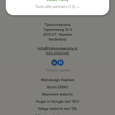
Toon alle partners
(12) →
Tijdvooreensite
Tappersweg 12 A
2031 ET
Haarlem
Nederland
info@tijdvooreensite.nl
023-2052140
Website pakket
Webdesign Haarlem
Gratis DEMO
Maatwerk website
Hoger in Google met SEO
Veilige website met SSL