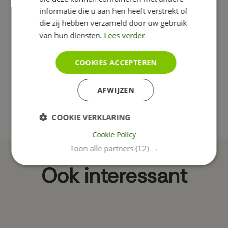
informatie die u aan hen heeft verstrekt of
die zij hebben verzameld door uw gebruik
van hun diensten.
Lees verder
Tips
Responsive
Sociale Media
Tijdvooreensite
Online marketing
CMS
Conversie
Vindbaarheid
COOKIES ACCEPTEREN
Cookies
AVG
Youtube
Formulier
Afbeeldingen
AFWIJZEN
Bloggen
Statistieken
Content
Google
Vormgeving
SEO
SEA
AI
COOKIE VERKLARING
Cookie Policy
Toon alle partners
(12) →
Ook interessant