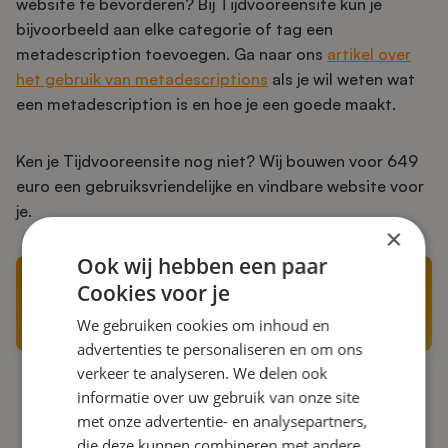
website te bevorderen? Bij Tijdvooreensite kun je
bijvoorbeeld aan elke categorie of tag een
metadescription toevoegen. Ga naar ons
artikel over
het gebruik van metadescriptions
als je wil weten wat
een metadescription is en hoe je een goede maakt.
Ken je Tijdvooreensite nog niet? Wij bouwen voor 649
euro een gebruiksvriendelijke en vindbare website voor
je.
×
Ook wij hebben een paar
Cookies voor je
Interessant! Doe mij een voorproefje van
Tijdvooreensite
We gebruiken cookies om inhoud en
advertenties te personaliseren en om ons
verkeer te analyseren. We delen ook
informatie over uw gebruik van onze site
met onze advertentie- en analysepartners,
Artikel delen
die deze kunnen combineren met andere