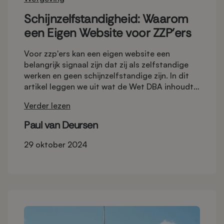
Schijnzelfstandigheid: Waarom
een Eigen Website voor ZZP'ers
Voor zzp'ers kan een eigen website een
belangrijk signaal zijn dat zij als zelfstandige
werken en geen schijnzelfstandige zijn. In dit
artikel leggen we uit wat de Wet DBA inhoudt
en hoe een website bijdraagt aan de
Verder lezen
professionaliteit van een zzp'er, waardoor jij
sterker staat tegenover de Belastingdienst.
Paul van Deursen
29 oktober 2024