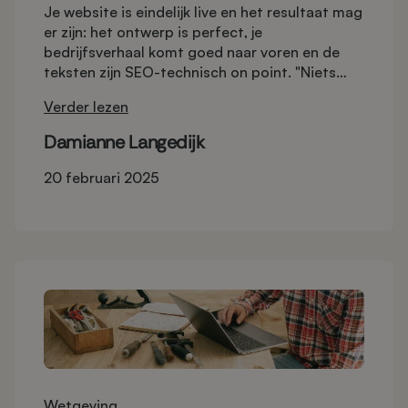
Je website is eindelijk live en het resultaat mag
er zijn: het ontwerp is perfect, je
bedrijfsverhaal komt goed naar voren en de
teksten zijn SEO-technisch on point. "Niets
meer aan doen!" denk je misschien. Toch is het
Verder lezen
een valkuil om achterover te leunen zodra je
site live is.
Damianne Langedijk
20 februari 2025
Wetgeving