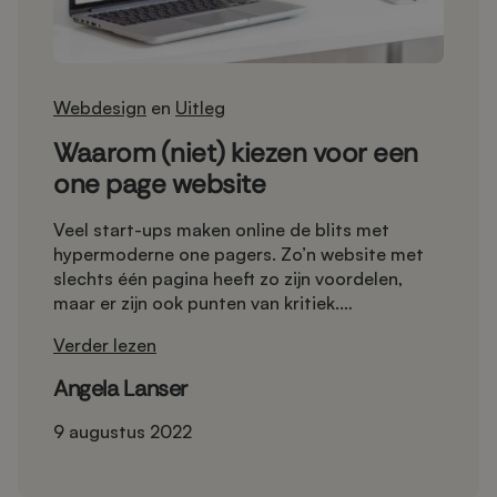
Webdesign
en
Uitleg
Waarom (niet) kiezen voor een
one page website
Veel start-ups maken online de blits met
hypermoderne one pagers. Zo’n website met
slechts één pagina heeft zo zijn voordelen,
maar er zijn ook punten van kritiek.
Tijdvooreensite neemt de voor- en nadelen van
Verder lezen
de one page website met je door zodat je
straks een weloverwogen keuze kunt maken bij
Angela Lanser
het (laten) bouwen van je website.
9 augustus 2022