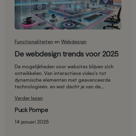
Functionaliteiten
en
Webdesign
De webdesign trends voor 2025
De mogelijkheden voor websites blijven zich
ontwikkelen. Van interactieve video’s tot
dynamische elementen met geavanceerde
technologieën, en wat dacht je van de
mogelijkheden met AI? Maar wat is nou echt
Verder lezen
relevant voor jouw (potentiële) website? Welke
trends zorgen ervoor dat je bezoekers niet
Puck Pompe
alleen komen, maar ook blijven hangen? We
hebben de belangrijkste webdesigntrends voor
14 januari 2025
2025 voor je op een rijtje gezet.