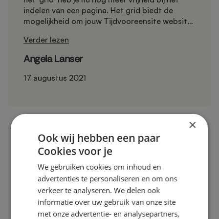
indelen van een pagina. Het grid biedt de
mogelijkheid om jouw Tijdvooreensite website
dynamischer vorm te geven. Veel content
Verder lezen
management systemen werken al met grid
layouts en nu is deze feature dus ook in Sweet
Angela Lanser
beschikbaar. In dit artikel leggen we uit hoe je
een grid maakt en wat je er precies mee kunt.
17 augustus 2021
×
Ook wij hebben een paar
Cookies voor je
We gebruiken cookies om inhoud en
advertenties te personaliseren en om ons
verkeer te analyseren. We delen ook
informatie over uw gebruik van onze site
met onze advertentie- en analysepartners,