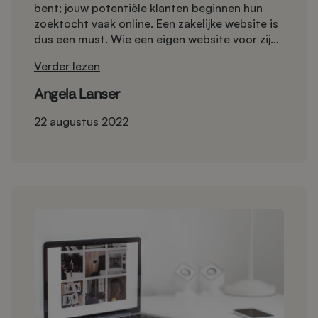
bent; jouw potentiële klanten beginnen hun
zoektocht vaak online. Een zakelijke website is
dus een must. Wie een eigen website voor zijn
bedrijf wil, heeft over het algemeen drie opties:
Verder lezen
helemaal zelf vormgeven middels een
sitebuilder, gedeeltelijk zelf óf een site op
Angela Lanser
maat laten maken door een webbureau.
Tijdvooreensite neemt alle opties uitgebreid
22 augustus 2022
met je door.