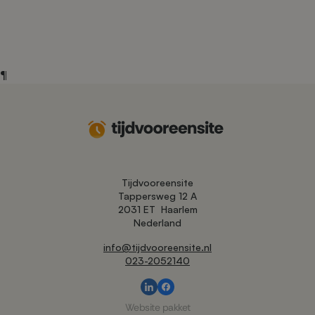
¶
Tijdvooreensite
Tappersweg 12 A
2031 ET
Haarlem
Nederland
info@tijdvooreensite.nl
023-2052140
Website pakket