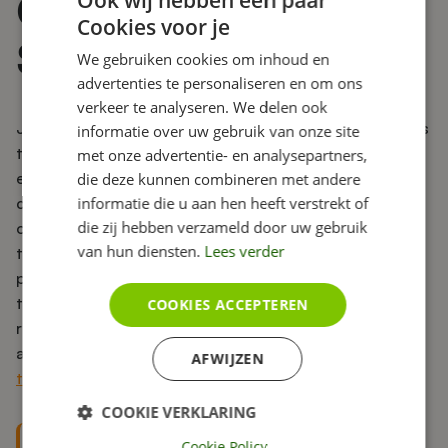
Geen aandacht voor
Cookies voor je
SEO
We gebruiken cookies om inhoud en
advertenties te personaliseren en om ons
verkeer te analyseren. We delen ook
Je wilt natuurlijk dat jouw coaching website veel bekijks
informatie over uw gebruik van onze site
trekt. Goed vindbaar zijn in zoekmachines is hiervoor
met onze advertentie- en analysepartners,
essentieel. De meeste zoektochten naar een mental
die deze kunnen combineren met andere
informatie die u aan hen heeft verstrekt of
coach, relatiecoach of health coach beginnen namelijk
die zij hebben verzameld door uw gebruik
op Google. Door zoekmachineoptimalisatie (SEO) toe
van hun diensten.
Lees verder
te passen, zorg je ervoor dat jouw website een hogere
positie verwerft. Door te bloggen, pagina’s naar elkaar
te laten verwijzen (intern linken) en het schrijven van
COOKIES ACCEPTEREN
relevante content voor jouw coaching diensten kom je
al een heel eind. Meer SEO-tips?
In dit artikel staan 10
AFWIJZEN
tips om jouw website beter vindbaar te maken
.
COOKIE VERKLARING
Cookie Policy