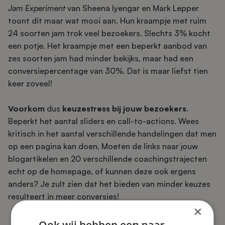
Jam Experiment
van Sheena Iyengar en Mark Lepper
toont dit maar wat mooi aan. Hun kraampje met ruim
24 soorten jam trok veel bezoekers. Slechts 3% kocht
een potje. Het kraampje met een beperkt aanbod van
zes soorten jam had minder bekijks, maar had een
conversiepercentage van 30%. Dat is maar liefst tien
keer zoveel!
Voorkom
dus
keuzestress bij jouw bezoekers
.
Beperkt het aantal sliders en call-to-actions. Wees
kritisch in het aantal verschillende handelingen dat men
op een pagina kan doen. Moeten de links naar jouw
blogartikelen en 20 verschillende coachingstrajecten
echt op de homepage, of kunnen deze ook ergens
anders? Je zult zien dat het bieden van minder keuzes
resulteert in meer conversies!
×
Ook wij hebben een paar