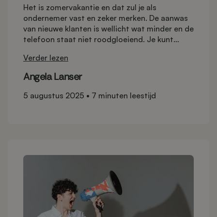
Het is zomervakantie en dat zul je als
ondernemer vast en zeker merken. De aanwas
van nieuwe klanten is wellicht wat minder en de
telefoon staat niet roodgloeiend. Je kunt
de komkommertijd natuurlijk nuttig besteden
Verder lezen
aan je eigen onderneming. Hoe? Neem je eigen
zakelijke website eens goed onder de loep!
Angela Lanser
Tijdvooreensite geeft je 9 tips om je website te
optimaliseren zodat jouw business na de
5 augustus 2025
•
7 minuten leestijd
zomervakantie weer kan knallen.