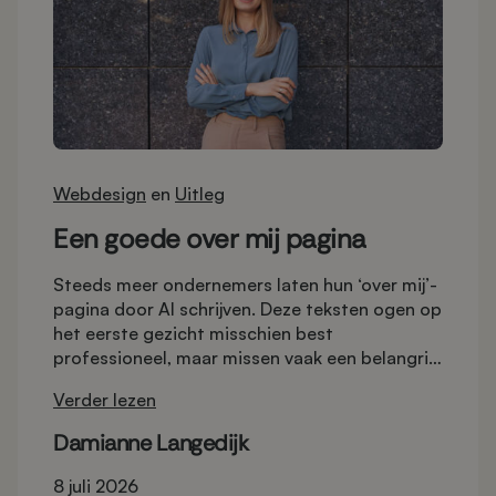
Webdesign
en
Uitleg
Een goede over mij pagina
Steeds meer ondernemers laten hun ‘over mij’-
pagina door AI schrijven. Deze teksten ogen op
het eerste gezicht misschien best
professioneel, maar missen vaak een belangrijk
onderdeel: de persoon achter het bedrijf.
Verder lezen
Bezoekers lezen algemene zinnen, maar krijgen
geen duidelijk beeld van wie je bent, hoe je
Damianne Langedijk
werkt en waarom ze juist voor jou zouden
moeten kiezen.
8 juli 2026