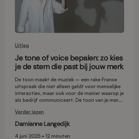
Uitleg
Je tone of voice bepalen: zo kies
je de stem die past bij jouw merk
De toon maakt de muziek – een rake Franse
uitspraak die niet alleen geldt voor menselijke
interacties, maar ook voor de manier waarop je
als bedrijf communiceert. De toon van je merk
bepaalt namelijk grotendeels hoe je overkomt
Verder lezen
op je lezer. Met deze eigen stem creëer je
herkenning en bouw je vertrouwen op bij je
Damianne Langedijk
doelgroep. Je tone of voice bepalen is dus een
belangrijke stap.
4 juni 2025
•
12 minuten