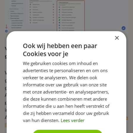
×
Ook wij hebben een paar
Vraag 4: Wordt het IP-adres van de bezoeker
Cookies voor je
gemaskeerd?
We gebruiken cookies om inhoud en
advertenties te personaliseren en om ons
Wordt het IP-adres van jouw websitebezoekers
verkeer te analyseren. We delen ook
gemaskeerd? Het antwoord is ‘ja’ indien je
informatie over uw gebruik van onze site
gebruikmaakt van de nieuwste versie van Google
met onze advertentie- en analysepartners,
Analytics, genaamd GA4. Voor Google Analytics 4-
die deze kunnen combineren met andere
property's is IP-anonimisering namelijk standaard
informatie die u aan hen heeft verstrekt of
ingeschakeld. Werk je nog met de oude Google
die zij hebben verzameld door uw gebruik
Analytics en wil je deze anonimiseren?
Check hier hoe je
van hun diensten.
Lees verder
IP-adressen anoniem maakt
.