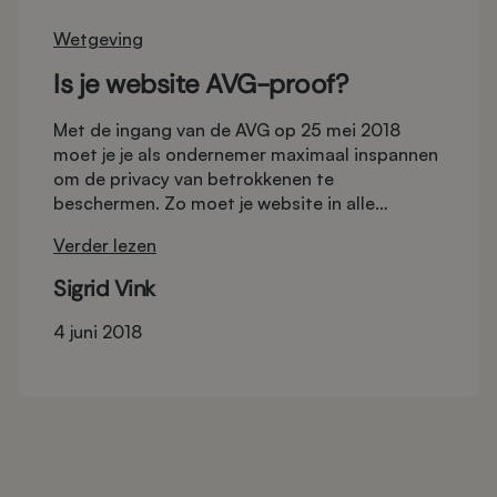
Wetgeving
Is je website AVG-proof?
Met de ingang van de AVG op 25 mei 2018
moet je je als ondernemer maximaal inspannen
om de privacy van betrokkenen te
beschermen. Zo moet je website in alle
opzichten veilig zijn en zul je middels registers
Verder lezen
en statements moeten aantonen dat de
privacy van klanten hoog op je agenda staat.
Sigrid Vink
Even wat extra werk dus. Gelukkig is je website
vrij eenvoudig AVG-proof te maken.
4 juni 2018