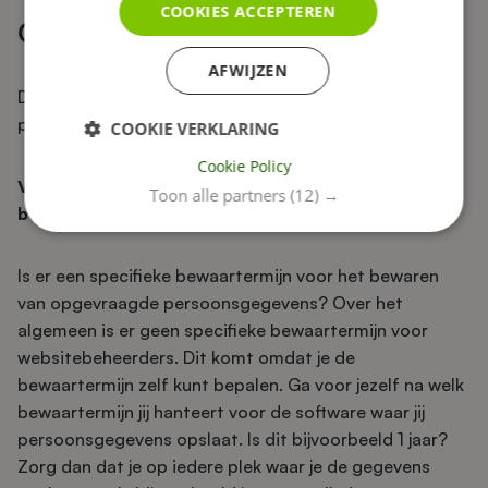
COOKIES ACCEPTEREN
Gegevensverwerking
AFWIJZEN
De volgende twee vragen gaan over de verwerking van
persoonsgegevens.
COOKIE VERKLARING
Cookie Policy
Vraag 5: Is er een specifieke bewaartermijn voor het
Toon alle partners
(12) →
bewaren van opgevraagde persoonsgegevens?
Is er een specifieke bewaartermijn voor het bewaren
van opgevraagde persoonsgegevens? Over het
algemeen is er geen specifieke bewaartermijn voor
websitebeheerders. Dit komt omdat je de
bewaartermijn zelf kunt bepalen. Ga voor jezelf na welk
bewaartermijn jij hanteert voor de software waar jij
persoonsgegevens opslaat. Is dit bijvoorbeeld 1 jaar?
Zorg dan dat je op iedere plek waar je de gegevens