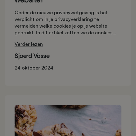
Onder de nieuwe privacywetgeving is het
verplicht om in je privacyverklaring te
vermelden welke cookies je op je website
gebruikt. In dit artikel zetten we de cookies
Tijdvooreensite-websites op een rij. Als je
Verder lezen
alleen functionele cookies gebruikt hoef je
voor zover wij weten geen toestemming te
Sjoerd Vosse
vragen. Let op dat wij geen juristen zijn, dus om
echt zeker te weten of je aan alle wetgeving
24 oktober 2024
voldoet kun je hiervoor het beste een expert
inschakelen.