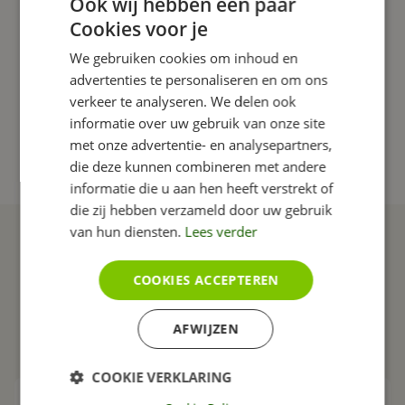
Ook wij hebben een paar
Cookies voor je
Tips
Responsive
Sociale Media
Tijdvooreensite
We gebruiken cookies om inhoud en
Online marketing
CMS
Conversie
Vindbaarheid
advertenties te personaliseren en om ons
Cookies
AVG
Youtube
Formulier
Afbeeldingen
verkeer te analyseren. We delen ook
Bloggen
Statistieken
Content
Google
Vormgeving
informatie over uw gebruik van onze site
met onze advertentie- en analysepartners,
SEO
SEA
AI
die deze kunnen combineren met andere
informatie die u aan hen heeft verstrekt of
die zij hebben verzameld door uw gebruik
van hun diensten.
Lees verder
Ook interessant
COOKIES ACCEPTEREN
AFWIJZEN
COOKIE VERKLARING