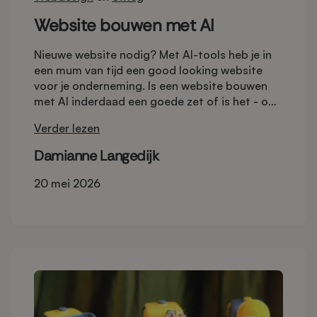
Website bouwen met AI
Nieuwe website nodig? Met AI-tools heb je in
een mum van tijd een good looking website
voor je onderneming. Is een website bouwen
met AI inderdaad een goede zet of is het - op
de lange termijn - toch slimmer om deze klus
Verder lezen
uit te besteden aan een webbureau?
Damianne Langedijk
20 mei 2026