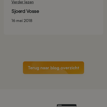
Verder lezen
een hoop te doen. In dit artikel zetten we de
belangrijkste punten op een rij.
Sjoerd Vosse
16 mei 2018
Terug naar blog overzicht