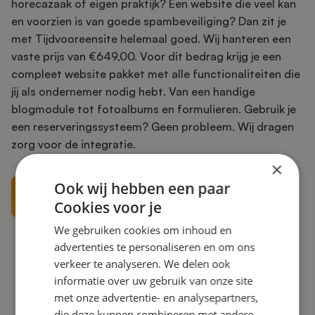
horecazaak of eigen praktijk? Een website die veel kan
en voorzien is van goede spambeveiliging? Dan zit je
met Tijdvooreensite helemaal goed. Wij hanteren een
vaste prijs van €649,00. Voor dit bedrag krijg je een
compleet website pakket met alle functionaliteiten die
jij als ondernemer nodig hebt. Van een handige
blogmodule tot fotoalbums en formulieren. Gebruik je
een reserveringssysteem? Geen probleem. Wij dragen
zorg voor de integratie.
×
Ook wij hebben een paar
Meer weten over het website pakket
Cookies voor je
We gebruiken cookies om inhoud en
advertenties te personaliseren en om ons
verkeer te analyseren. We delen ook
Artikel delen
informatie over uw gebruik van onze site
met onze advertentie- en analysepartners,
die deze kunnen combineren met andere