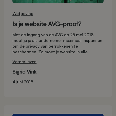
Wetgeving
Is je website AVG-proof?
Met de ingang van de AVG op 25 mei 2018
moet je je als ondernemer maximaal inspannen
om de privacy van betrokkenen te
beschermen. Zo moet je website in alle
opzichten veilig zijn en zul je middels registers
Verder lezen
en statements moeten aantonen dat de
privacy van klanten hoog op je agenda staat.
Sigrid Vink
Even wat extra werk dus. Gelukkig is je website
vrij eenvoudig AVG-proof te maken.
4 juni 2018