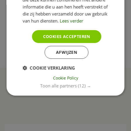
informatie die u aan hen heeft verstrekt of
die zij hebben verzameld door uw gebruik
Tips
Responsive
Sociale Media
Tijdvooreensite
van hun diensten.
Lees verder
Online marketing
CMS
Conversie
Vindbaarheid
Cookies
AVG
Youtube
Formulier
Afbeeldingen
COOKIES ACCEPTEREN
Bloggen
Statistieken
Content
Google
Vormgeving
SEO
SEA
AI
AFWIJZEN
COOKIE VERKLARING
Cookie Policy
Ook interessant
Toon alle partners
(12) →