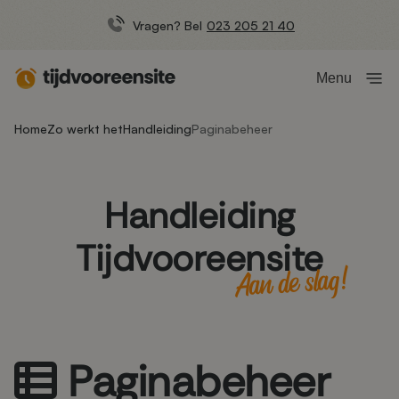
Vragen? Bel
023 205 21 40
Menu
Home
Zo werkt het
Handleiding
Paginabeheer
Handleiding
Tijdvooreensite
Aan de slag!
Paginabeheer