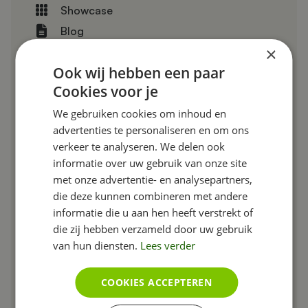
Showcase
Blog
×
Call2actions
Ook wij hebben een paar
Referenties
Cookies voor je
Fotoalbums
We gebruiken cookies om inhoud en
Voor en na
advertenties te personaliseren en om ons
Team
verkeer te analyseren. We delen ook
Nieuws
informatie over uw gebruik van onze site
Agenda
met onze advertentie- en analysepartners,
die deze kunnen combineren met andere
Producten
informatie die u aan hen heeft verstrekt of
FAQ
die zij hebben verzameld door uw gebruik
Footer
van hun diensten.
Lees verder
Slides
Bestandsbeheer
COOKIES ACCEPTEREN
Gebruikers