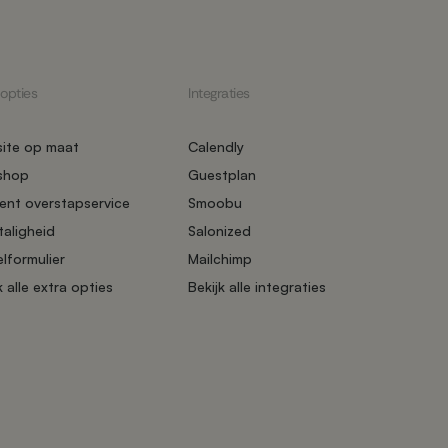
 opties
Integraties
ite op maat
Calendly
shop
Guestplan
ent overstapservice
Smoobu
taligheid
Salonized
lformulier
Mailchimp
k alle extra opties
Bekijk alle integraties