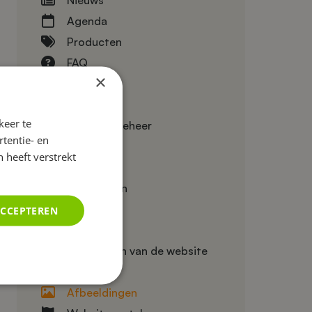
Agenda
Producten
FAQ
×
Footer
Slides
keer te
Bestandsbeheer
tentie- en
Gebruikers
 heeft verstrekt
Redirects
Formulieren
Widgets
ACCEPTEREN
Layout
Instellingen van de website
SEO
Afbeeldingen