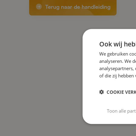
Terug naar de handleiding
Ook wij heb
We gebruiken coo
analyseren. We de
analysepartners,
of die zij hebbe
COOKIE VER
Toon alle par