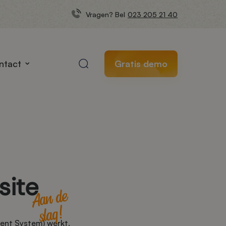
Vragen? Bel
023 205 21 40
ntact
Gratis demo
site
A
a
n
de
sl
ag
!
ent System) werkt.