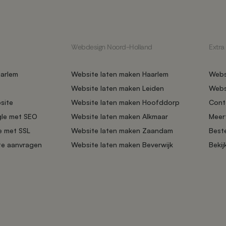
Webdesign Noord-Holland
Extra
arlem
Website laten maken Haarlem
Webs
Website laten maken Leiden
Web
site
Website laten maken Hoofddorp
Cont
gle met SEO
Website laten maken Alkmaar
Meer
e met SSL
Website laten maken Zaandam
Beste
te aanvragen
Website laten maken Beverwijk
Bekij