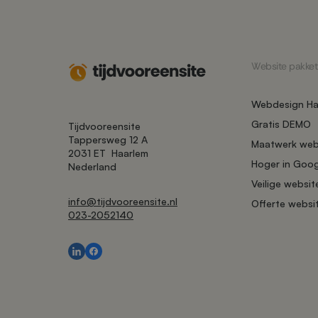
Website pakket
Webdesign Ha
Gratis DEMO
Tijdvooreensite
Tappersweg 12 A
Maatwerk web
2031 ET
Haarlem
Hoger in Goo
Nederland
Veilige websit
info@tijdvooreensite.nl
Offerte websi
023-2052140