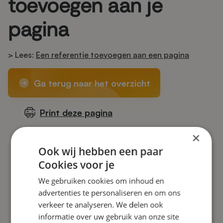
toevoegen aan je
pagina
> Lees:
Een referentie toevoegen aan een pagina
Ga terug naar het overzicht
Print deze pagina
×
Ook wij hebben een paar
Cookies voor je
Categorieën
We gebruiken cookies om inhoud en
CMS Introductie
advertenties te personaliseren en om ons
Paginabeheer
verkeer te analyseren. We delen ook
informatie over uw gebruik van onze site
Diensten