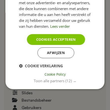
met onze advertentie- en analysepartners,
Showcase
die deze kunnen combineren met andere
Blog
informatie die u aan hen heeft verstrekt of
Call2actions
die zij hebben verzameld door uw gebruik
van hun diensten.
Lees verder
Referenties
Fotoalbums
COOKIES ACCEPTEREN
Voor en na
Team
AFWIJZEN
Nieuws
Agenda
COOKIE VERKLARING
Producten
Cookie Policy
FAQ
Toon alle partners
(12) →
Footer
Slides
Bestandsbeheer
Gebruikers