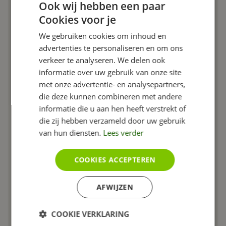
Fotoalbums
Ook wij hebben een paar
Voor en na
Cookies voor je
Team
We gebruiken cookies om inhoud en
Nieuws
advertenties te personaliseren en om ons
verkeer te analyseren. We delen ook
Agenda
informatie over uw gebruik van onze site
Producten
met onze advertentie- en analysepartners,
FAQ
die deze kunnen combineren met andere
Footer
informatie die u aan hen heeft verstrekt of
die zij hebben verzameld door uw gebruik
Slides
van hun diensten.
Lees verder
Bestandsbeheer
Gebruikers
COOKIES ACCEPTEREN
Redirects
Formulieren
AFWIJZEN
Widgets
Layout
COOKIE VERKLARING