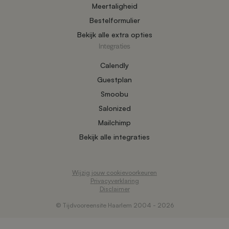
Meertaligheid
Bestelformulier
Bekijk alle extra opties
Integraties
Calendly
Guestplan
Smoobu
Salonized
Mailchimp
Bekijk alle integraties
Wijzig jouw cookievoorkeuren
Privacyverklaring
Disclaimer
© Tijdvooreensite Haarlem 2004 - 2026