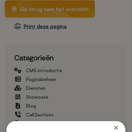
Ga terug naar het overzicht
Print deze pagina
Categorieën
CMS Introductie
Paginabeheer
Diensten
Showcase
Blog
Call2actions
Referenties
×