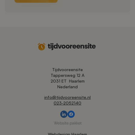
Tijdvooreensite
Tappersweg 12 A
2031 ET
Haarlem
Nederland
info@tijdvooreensite.nl
023-2052140
Website pakket
Webdesign Haarlem