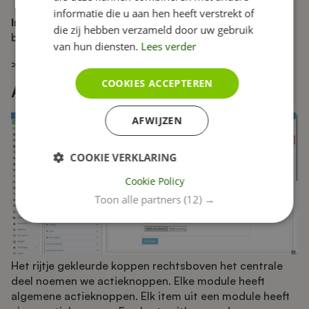
informatie die u aan hen heeft verstrekt of
Instellingen
Toont de module
Instellingen
, ook
die zij hebben verzameld door uw gebruik
bereikbaar via de modulelijst.
van hun diensten.
Lees verder
> Lees meer over Instellingen van de website
COOKIES ACCEPTEREN
Actieknoppen
AFWIJZEN
COOKIE VERKLARING
Cookie Policy
Toon alle partners
(12) →
Het rijtje gekleurde koppen rechtsboven het centrale
deel noemen we actieknoppen. Elke module heeft
algemene actieknoppen. Elk item uit een module heeft