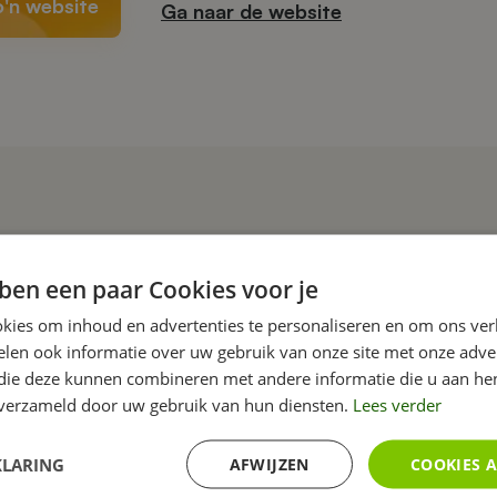
o'n website
Ga naar de website
Gerelateerde website
ben een paar Cookies voor je
kies om inhoud en advertenties te personaliseren en om ons ver
len ook informatie over uw gebruik van onze site met onze adver
 die deze kunnen combineren met andere informatie die u aan hen
n verzameld door uw gebruik van hun diensten.
Lees verder
KLARING
AFWIJZEN
COOKIES 