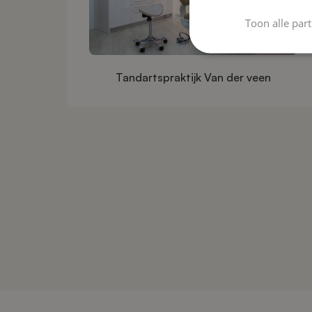
Toon alle par
Tandartspraktijk Van der veen