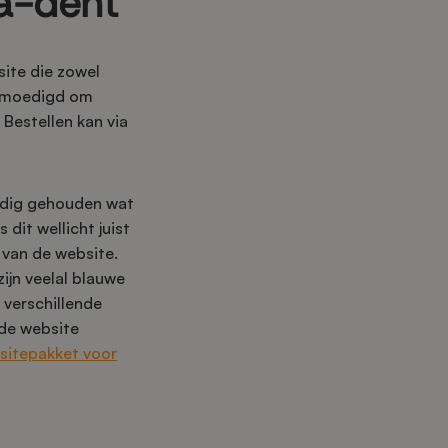
ma-dent
ite die zowel
gemoedigd om
Bestellen kan via
oudig gehouden wat
 dit wellicht juist
 van de website.
zijn veelal blauwe
 verschillende
 de website
sitepakket voor