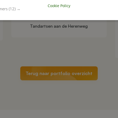
Cookie Policy
tners
(12) →
Tandartsen aan de Herenweg
Terug naar portfolio overzicht