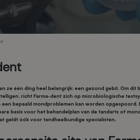
nt
dent
en ze één ding heel belangrijk: een gezond gebit. Om dit b
elligen, richt Farma-dent zich op microbiologische tes
 een bepaald mondproblemen kan worden opgespoord. 
re basis voor het behandelplan van de tandarts of mond
t geldt óók voor tandheelkundige specialisten.