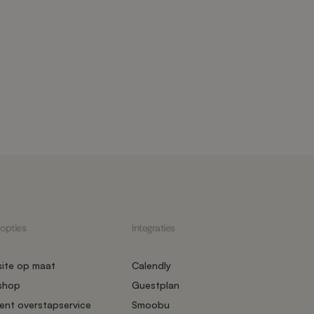
 opties
Integraties
ite op maat
Calendly
shop
Guestplan
ent overstapservice
Smoobu