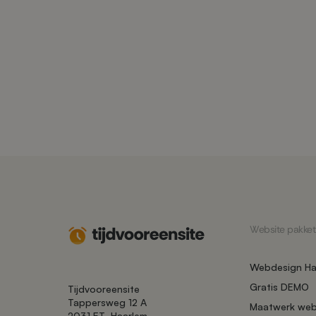
Website pakket
Webdesign Ha
Gratis DEMO
Tijdvooreensite
Tappersweg 12 A
Maatwerk web
2031 ET
Haarlem