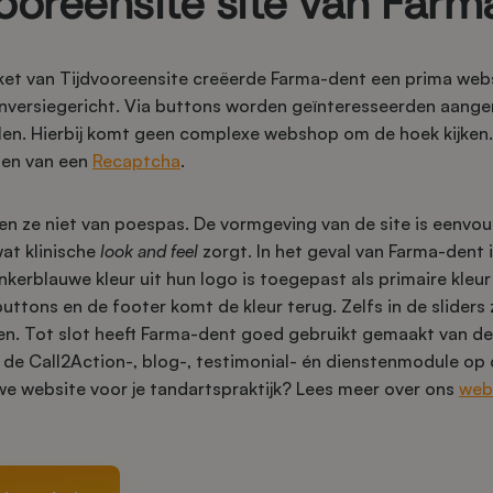
ooreensite site van Far
et van Tijdvooreensite creëerde Farma-dent een prima webs
conversiegericht. Via buttons worden geïnteresseerden aan
len. Hierbij komt geen complexe webshop om de hoek kijken. 
zien van een
Recaptcha
.
en ze niet van poespas. De vormgeving van de site is eenv
at klinische
look and feel
zorgt. In het geval van Farma-dent is
kerblauwe kleur uit hun logo is toegepast als primaire kleur
buttons en de footer komt de kleur terug. Zelfs in de sliders 
n. Tot slot heeft Farma-dent goed gebruikt gemaakt van de
 de Call2Action-, blog-, testimonial- én dienstenmodule op
we website voor je tandartspraktijk? Lees meer over ons
web