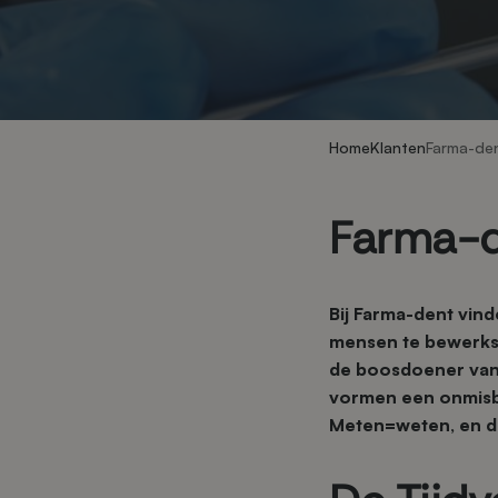
Home
Klanten
Farma-de
Farma-
Bij Farma-dent vind
mensen te bewerkst
de boosdoener van
vormen een onmisba
Meten=weten, en da