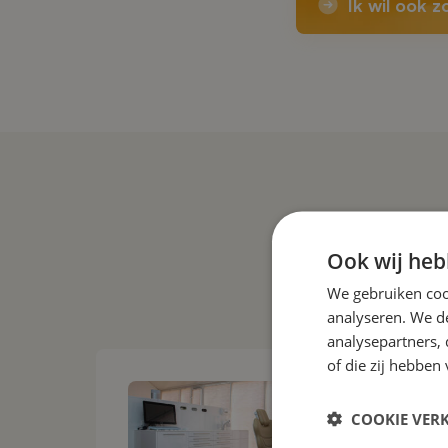
Ik wil ook z
Ook wij heb
We gebruiken coo
analyseren. We de
analysepartners,
of die zij hebbe
COOKIE VER