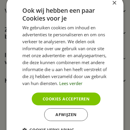
×
Ook wij hebben een paar
Wat levert een therapeuten website mij op?
Cookies voor je
We gebruiken cookies om inhoud en
Zijn jullie websites voorzien van SSL
advertenties te personaliseren en om ons
beveiliging?
verkeer te analyseren. We delen ook
informatie over uw gebruik van onze site
Ik wil een FAQ voor mijn cliënten op mijn
met onze advertentie- en analysepartners,
website. Kan dat?
die deze kunnen combineren met andere
informatie die u aan hen heeft verstrekt of
die zij hebben verzameld door uw gebruik
​Kan iedereen met jullie CMS werken?
van hun diensten.
Lees verder
COOKIES ACCEPTEREN
Vragen? Bel
023 205 21 40
contact opnemen
AFWIJZEN
COOKIE VERKLARING