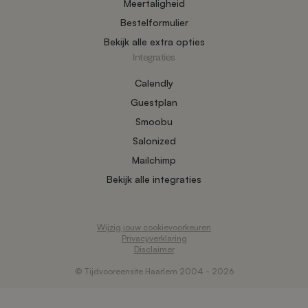
Meertaligheid
Bestelformulier
Bekijk alle extra opties
Integraties
Calendly
Guestplan
Smoobu
Salonized
Mailchimp
Bekijk alle integraties
Wijzig jouw cookievoorkeuren
Privacyverklaring
Disclaimer
© Tijdvooreensite Haarlem 2004 - 2026