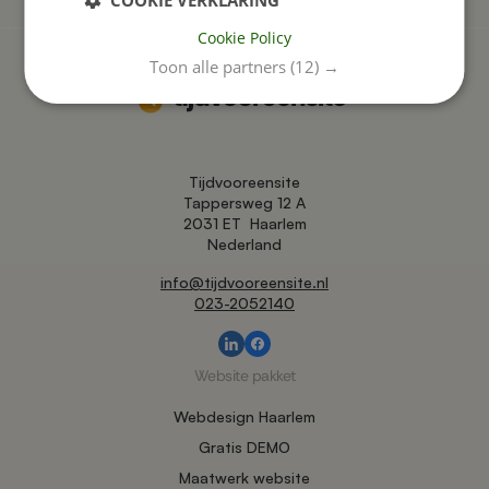
Cookie Policy
Toon alle partners
(12) →
Tijdvooreensite
Tappersweg 12 A
2031 ET
Haarlem
Nederland
info@tijdvooreensite.nl
023-2052140
Website pakket
Webdesign Haarlem
Gratis DEMO
Maatwerk website