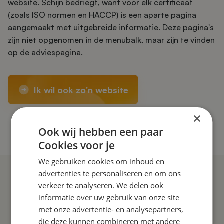
website. Schijn bedriegt, want voor elk certificaat
(zoals ISO normen en HACCP) is een aparte pagina
aangemaakt met uitgebreide informatie. Deze pagina's
zijn niet opgenomen in de menubalk, maar zijn te vinden
op de adviespagina.
Ik wil ook zo'n website
×
Ga naar de website
Ook wij hebben een paar
Cookies voor je
We gebruiken cookies om inhoud en
advertenties te personaliseren en om ons
verkeer te analyseren. We delen ook
informatie over uw gebruik van onze site
met onze advertentie- en analysepartners,
die deze kunnen combineren met andere