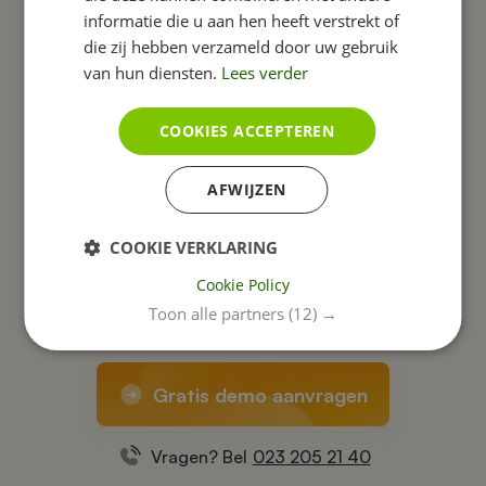
informatie die u aan hen heeft verstrekt of
die zij hebben verzameld door uw gebruik
van hun diensten.
Lees verder
COOKIES ACCEPTEREN
Tijd voor een site..?
Vraag een demo aan!
AFWIJZEN
COOKIE VERKLARING
Wil je weten hoe jouw nieuwe website er uit komt te
Cookie Policy
zien? Wij maken geheel gratis en vrijblijvend een
Toon alle partners
(12) →
voorbeeld van jouw succesvolle website.
Gratis demo aanvragen
Vragen? Bel
023 205 21 40