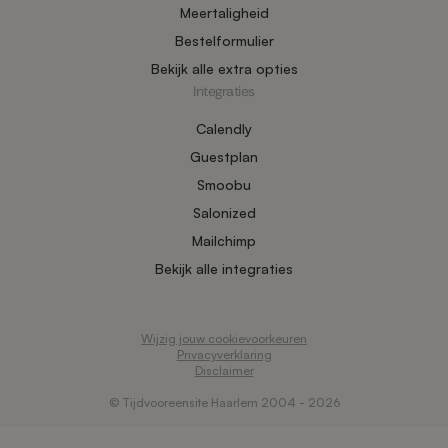
Meertaligheid
Bestelformulier
Bekijk alle extra opties
Integraties
Calendly
Guestplan
Smoobu
Salonized
Mailchimp
Bekijk alle integraties
Wijzig jouw cookievoorkeuren
Privacyverklaring
Disclaimer
© Tijdvooreensite Haarlem 2004 - 2026