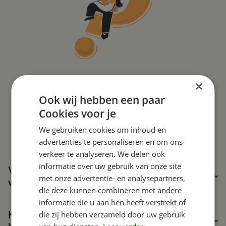
Meer veel gestelde
×
Ook wij hebben een paar
vragen
Cookies voor je
We gebruiken cookies om inhoud en
advertenties te personaliseren en om ons
verkeer te analyseren. We delen ook
informatie over uw gebruik van onze site
Welke functionaliteiten heeft een camping
met onze advertentie- en analysepartners,
website van Tijdvooreensite?
die deze kunnen combineren met andere
informatie die u aan hen heeft verstrekt of
Kan ik mijn site integreren met een
die zij hebben verzameld door uw gebruik