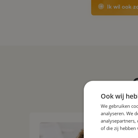
Ik wil ook z
Ook wij heb
We gebruiken coo
analyseren. We de
analysepartners,
of die zij hebbe