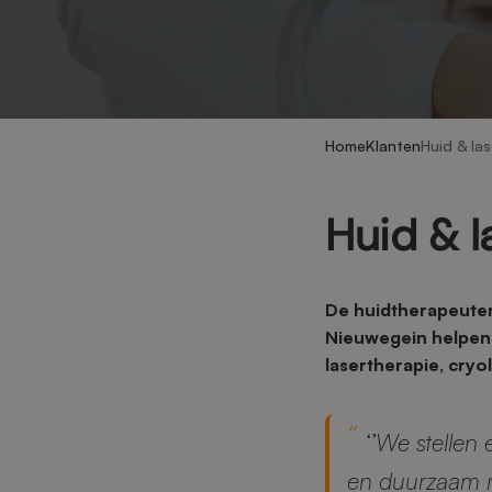
Home
Klanten
Huid & las
Huid & l
De huidtherapeuten
Nieuwegein helpen 
lasertherapie, cryo
‘’We stellen
en duurzaam res