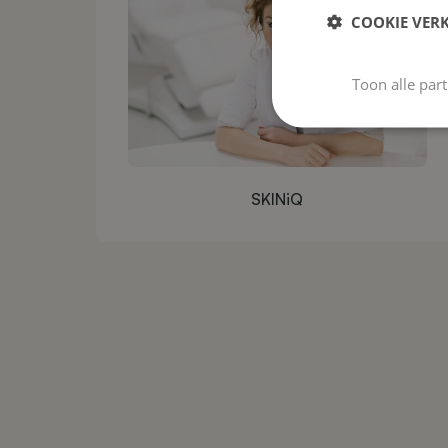
COOKIE VER
Toon alle par
SKINiQ