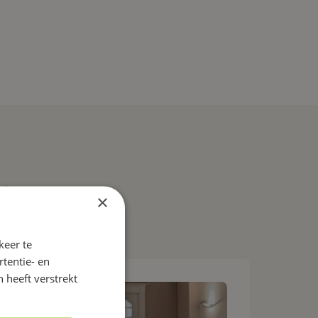
s
×
keer te
tentie- en
 heeft verstrekt