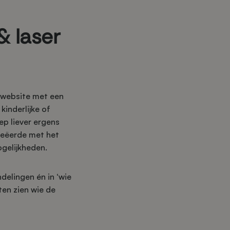
& laser
n website met een
kinderlijke of
p liever ergens
creëerde met het
ogelijkheden.
delingen én in ‘wie
ten zien wie de