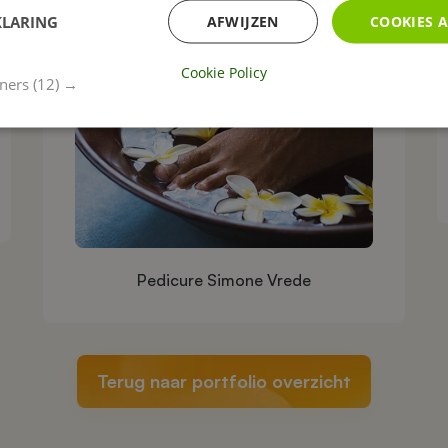
KLARING
AFWIJZEN
COOKIES 
Cookie Policy
tners
(12) →
Pedicure Simone Vrede
Terug naar portfolio overzicht