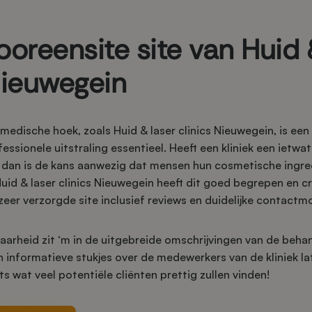
ooreensite site van Huid 
Nieuwegein
 medische hoek, zoals Huid & laser clinics Nieuwegein, is ee
ssionele uitstraling essentieel. Heeft een kliniek een ietwat 
 dan is de kans aanwezig dat mensen hun cosmetische ingree
Huid & laser clinics Nieuwegein heeft dit goed begrepen en 
eer verzorgde site inclusief reviews en duidelijke contactm
arheid zit ‘m in de uitgebreide omschrijvingen van de behan
 en informatieve stukjes over de medewerkers van de kliniek la
ets wat veel potentiële cliënten prettig zullen vinden!