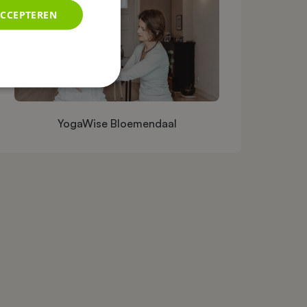
ACCEPTEREN
YogaWise Bloemendaal