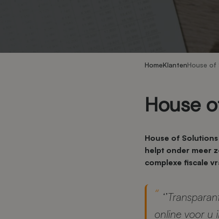
Home
Klanten
House of 
House of
House of Solutions 
helpt onder meer z
complexe fiscale vr
‘’Transparan
online voor u in