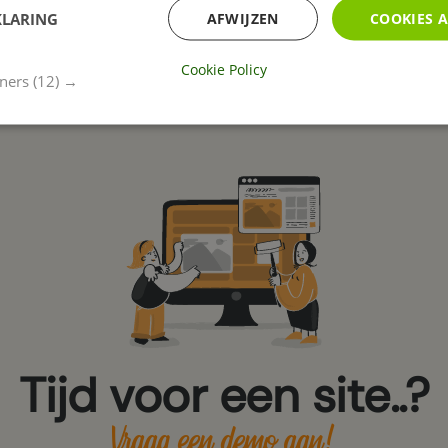
KLARING
AFWIJZEN
COOKIES 
Cookie Policy
tners
(12) →
Tijd voor een site..?
Vraag een demo aan!