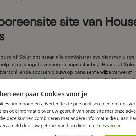
ooreensite site van Hous
s
use of Solutions staan alle administratieve diensten uitgel
hulp bij de aangifte vennootschapsbelasting. House of Solut
 (verschillende soorten blauw) op consitente wijze verwerkt i
rug in de call-to-action-buttons en de footer. Middels de 
tions een fraai vormgegeven overzicht van hun klanten. Tot 
ben een paar Cookies voor je
online boekhoudprogramma Exact waar klanten kunnen inlog
kies om inhoud en advertenties te personaliseren en om ons ver
len ook informatie over uw gebruik van onze site met onze adver
o'n website
 die deze kunnen combineren met andere informatie die u aan hen
Ga naar de website
n verzameld door uw gebruik van hun diensten.
Lees verder