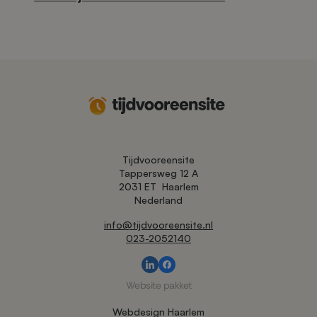
Tijdvooreensite
Tappersweg 12 A
2031 ET
Haarlem
Nederland
info@tijdvooreensite.nl
023-2052140
Website pakket
Webdesign Haarlem