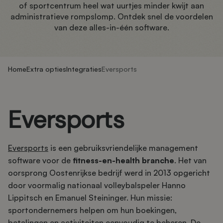
of sportcentrum heel wat uurtjes minder kwijt aan
administratieve rompslomp. Ontdek snel de voordelen
van deze alles-in-één software.
Home
Extra opties
Integraties
Eversports
Eversports
Eversports
is een gebruiksvriendelijke management
software voor de
fitness-en-health branche
. Het van
oorsprong Oostenrijkse bedrijf werd in 2013 opgericht
door voormalig nationaal volleybalspeler Hanno
Lippitsch en Emanuel Steininger. Hun missie:
sportondernemers helpen om hun boekingen,
betalingen en activiteiten eenvoudig te beheren. De