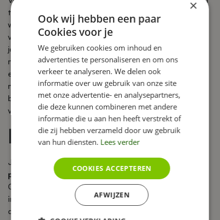
Voor een yogales of intensieve BBB-training hoeft men
×
tegenwoordig de deur niet meer uit. Online zijn vele
Ook wij hebben een paar
work-outs te vinden. Met de Video-On-Demand tool
Cookies voor je
van Eversports laat je jouw community meedoen met
We gebruiken cookies om inhoud en
jouw lessen vanuit hun eigen woonkamer. Het is een
advertenties te personaliseren en om ons
manier om 24/7 beschikbaar te zijn voor jouw leden én
verkeer te analyseren. We delen ook
extra inkomsten te creëren. Je kunt de video’s die je
informatie over uw gebruik van onze site
maakt namelijk per stuk verkopen of een lidmaatschap
met onze advertentie- en analysepartners,
bieden voor onbeperkt toegang tot jouw
die deze kunnen combineren met andere
videobibliotheek.
informatie die u aan hen heeft verstrekt of
Eversports prijzen
die zij hebben verzameld door uw gebruik
van hun diensten.
Lees verder
Je hebt bij Eversports keuze uit
5 verschillende
COOKIES ACCEPTEREN
pakketten
: Light, Starter, Accelerate, Professional en
Champion. Bij elk pakket zijn alle functionaliteiten
AFWIJZEN
inbegrepen. Het verschil zit ‘m in het aantal boekingen
dat je kunt binnenkrijgen. De goedkoopste (Light) kost